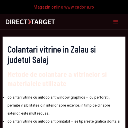
Skip
Magazin online www.cadoria.ro
to
content
MAI
MEN
Colantari vitrine in Zalau si
judetul Salaj
Metode de colantare a vitrinelor si
materialele utilizate
colantari vitrine cu autocolant window graphics – cu perforatii,
permite vizibilitatea din interior spre exterior, in timp ce dinspre
exterior, este mult redusa.
colantari vitrine cu autocolant printabil – se tipareste grafica dorita si