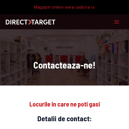
Skip
Magazin online www.cadoria.ro
to
content
MAI
MEN
Contacteaza-ne!
Locurile in care ne poti gasi
Detalii de contact: