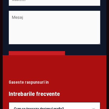
TRIMITE MESAJUL
Gaseste raspunsuri in
Intrebarile frecvente
Cum se taxeaza designul grafic?